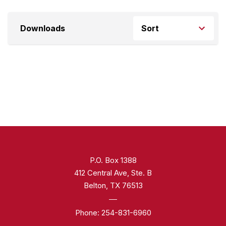
Downloads
P.O. Box 1388
412 Central Ave, Ste. B
Belton, TX 76513
Phone:
254-831-6960